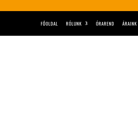
FŐOLDAL
RÓLUNK
ÓRAREND
ÁRAINK
 jelenkezz be még ma! A kozmetika olyan terület, amely a 
etikai kezelések nem csak a külső megjelenést javítják,
y hatásokkal járnak a kozmetikai kezelések: