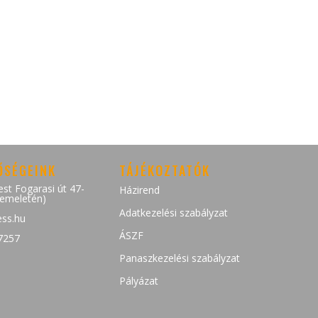
ŐSÉGEINK
TÁJÉKOZTATÓK
st Fogarasi út 47-
Házirend
.emeletén)
Adatkezelési szabályzat
ess.hu
ÁSZF
7257
Panaszkezelési szabályzat
Pályázat