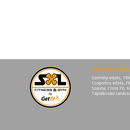
Szépítés és ápolás:
Műszempillák, tartós festések, gyantázá
Ne csak a testünket, hanem a lelkünket
SZOLGÁLTATÁS
Személyi edzés
,
TRX
Csoportos edzés
,
Fi
Szauna
,
Cross Fit
,
K
Táplálkozási tanács