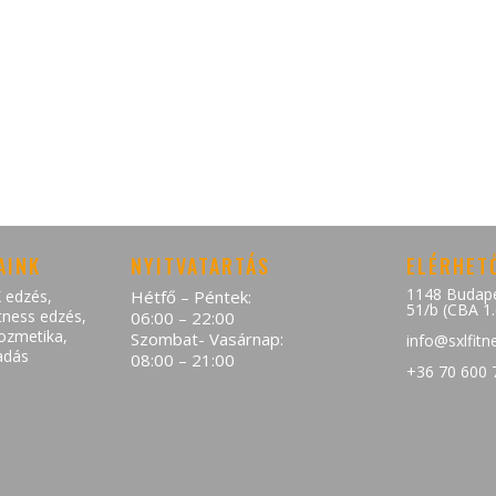
s – ezek mind hozzájárulnak a megjelenésünk javításához.
 is gondozzuk kozmetikai kezelésekkel!
AINK
NYITVATARTÁS
ELÉRHET
1148 Budape
 edzés
,
Hétfő – Péntek:
51/b (CBA 1
tness edzés
,
06:00 – 22:00
ozmetika
,
Szombat- Vasárnap:
info@sxlfitn
adás
08:00 – 21:00
+36 70 600 