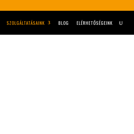
SZOLGÁLTATÁSAINK
BLOG
ELÉRHETŐSÉGEINK
szépségápolás és a testi-lelki harmónia
 hanem hozzájárulnak a test és a lélek