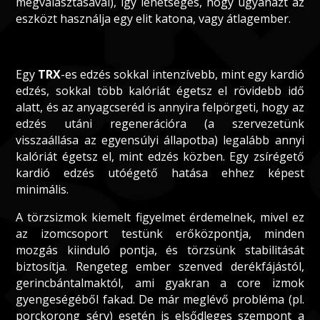
megválasztásával), így lehetséges, hogy ugyanazt az
eszközt használja egy elit katona, vagy átlagember.
Egy
TRX
-es edzés sokkal intenzívebb, mint egy kardió
edzés, sokkal több kalóriát égetsz el rövidebb idő
alatt, és az anyagcseréd is annyira felpörgeti, hogy az
edzés utáni regenerációra (a szervezetünk
visszaállása az egyensúlyi állapotba) legalább annyi
kalóriát égetsz el, mint edzés közben. Egy zsírégető
kardió edzés utóégető hatása ehhez képest
minimális.
A törzsizmok kiemelt figyelmet érdemelnek, mivel ez
az izomcsoport testünk erőközpontja, minden
mozgás kiinduló pontja, és törzsünk stabilitását
biztosítja. Rengeteg ember szenved derékfájástól,
gerincbántalmaktól, ami gyakran a core izmok
gyengeségéből fakad. De már meglévő probléma (pl.
porckorong sérv) esetén is elsődleges szempont a