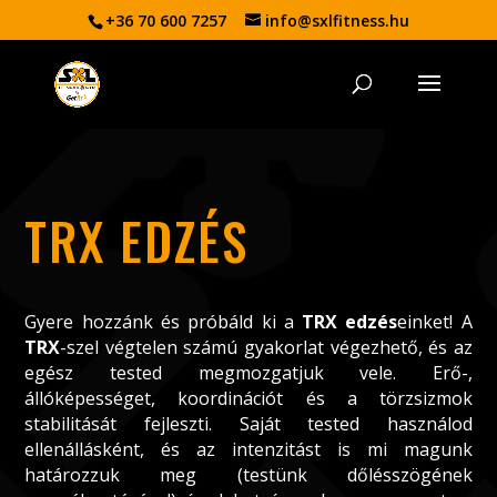
+36 70 600 7257
info@sxlfitness.hu
TRX EDZÉS
Gyere hozzánk és próbáld ki a
TRX edzés
einket! A
TRX
-szel végtelen számú gyakorlat végezhető, és az
egész tested megmozgatjuk vele. Erő-,
állóképességet, koordinációt és a törzsizmok
stabilitását fejleszti. Saját tested használod
ellenállásként, és az intenzitást is mi magunk
határozzuk meg (testünk dőlésszögének