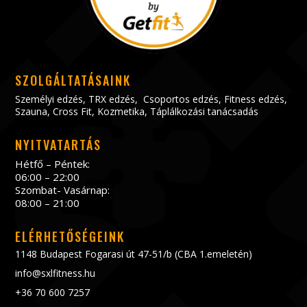
SZOLGÁLTATÁSAINK
Személyi edzés
,
TRX edzés
,
Csoportos edzés
,
Fitness edzés
,
Szauna
,
Cross Fit
,
Kozmetika
,
Táplálkozási tanácsadás
NYITVATARTÁS
Hétfő – Péntek:
06:00 – 22:00
Szombat- Vasárnap:
08:00 – 21:00
ELÉRHETŐSÉGEINK
1148 Budapest Fogarasi út 47-51/b (CBA 1.emeletén)
info@sxlfitness.hu
+36 70 600 7257