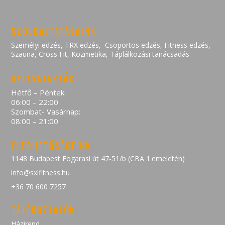
SZOLGÁLTATÁSAINK
Személyi edzés
,
TRX edzés
,
Csoportos edzés
,
Fitness edzés
,
Szauna
,
Cross Fit
,
Kozmetika
,
Táplálkozási tanácsadás
NYITVATARTÁS
Hétfő – Péntek:
06:00 – 22:00
Szombat- Vasárnap:
08:00 – 21:00
ELÉRHETŐSÉGEINK
1148 Budapest Fogarasi út 47-51/b (CBA 1.emeletén)
info@sxlfitness.hu
+36 70 600 7257
TÁJÉKOZTATÓK
Házirend