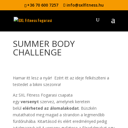
+36 70 600 7257
info@sxlfitness.hu
SUMMER BODY
CHALLENGE
Hamar itt lesz a nyár! Ezért itt az ideje felkészíteni a
testedet a bikini szezonra!
Az SXL Fitness Fogarasi csapata
egy
versenyt
szervez, amelynek keretein
belül
elérheted az álomalakodat
. Büszkén
mutathatod meg magad a strandon a legmenőbb
fürdőruhába. Kitartásod és elért eredményed pedig
jutalmazzuk is!! A verseny győztese a fáradalmakat egy