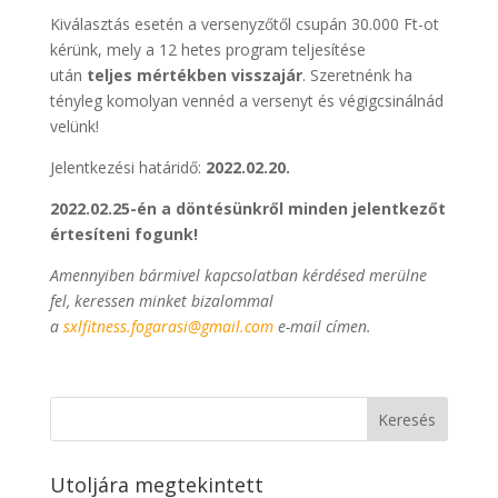
Kiválasztás esetén a versenyzőtől csupán 30.000 Ft-ot
kérünk, mely a 12 hetes program teljesítése
után
teljes mértékben visszajár
. Szeretnénk ha
tényleg komolyan vennéd a versenyt és végigcsinálnád
velünk!
Jelentkezési határidő:
2022.02.20.
2022.02.25-én a döntésünkről minden jelentkezőt
értesíteni fogunk!
Amennyiben bármivel kapcsolatban kérdésed merülne
fel, keressen minket bizalommal
a
sxlfitness.fogarasi@gmail.com
e-mail címen.
Keresés
Utoljára megtekintett