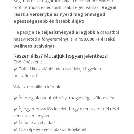
Segítünk és támogatunk céljaid elérésében! Felszerelt
profi termünk és edzőink csak Téged várnak!!
Vegyél
részt a versenybe és nyerd meg önmagad
egészségesebb és fittebb énjét!
Ha pedig a
te teljesítményed a legjobb
a csapatból
hazaviheted a főnyereményt is, a
150.000 Ft értékű
wellness utalványt
!
Készen állsz? Mutatjuk hogyan jelentkezz!
Első lépésként:
✔️ Töltsd ki az alábbi adatokat! Majd figyeld a
postafiókod!
Válasz e-mailben kérünk:
✔️ Írd meg alapadataid: súly, magasság, születési év
✔️ Írj egy motivációs levelet, hogy miért szeretnél részt
venni a versenyben.
✔️ Írd bele a céljaidat!
✔️ Csatolj egy egész alakos fényképet!