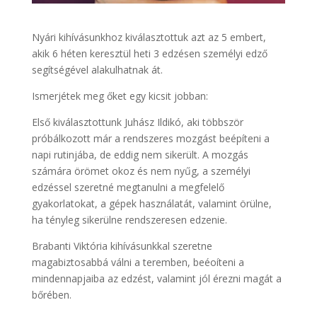
Nyári kihívásunkhoz kiválasztottuk azt az 5 embert,
akik 6 héten keresztül heti 3 edzésen személyi edző
segítségével alakulhatnak át.
Ismerjétek meg őket egy kicsit jobban:
Első kiválasztottunk Juhász Ildikó, aki többször
próbálkozott már a rendszeres mozgást beépíteni a
napi rutinjába, de eddig nem sikerült. A mozgás
számára örömet okoz és nem nyűg, a személyi
edzéssel szeretné megtanulni a megfelelő
gyakorlatokat, a gépek használatát, valamint örülne,
ha tényleg sikerülne rendszeresen edzenie.
Brabanti Viktória kihívásunkkal szeretne
magabiztosabbá válni a teremben, beéoíteni a
mindennapjaiba az edzést, valamint jól érezni magát a
bőrében.