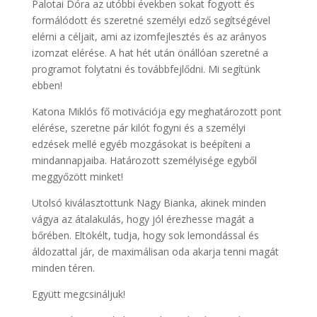
Palotai Dóra az utóbbi években sokat fogyott és
formálódott és szeretné személyi edző segítségével
elérni a céljait, ami az izomfejlesztés és az arányos
izomzat elérése. A hat hét után önállóan szeretné a
programot folytatni és továbbfejlődni. Mi segítünk
ebben!
Katona Miklós fő motivációja egy meghatározott pont
elérése, szeretne pár kilót fogyni és a személyi
edzések mellé egyéb mozgásokat is beépíteni a
mindannapjaiba. Határozott személyisége egyből
meggyőzött minket!
Utolsó kiválasztottunk Nagy Bianka, akinek minden
vágya az átalakulás, hogy jól érezhesse magát a
bőrében. Eltökélt, tudja, hogy sok lemondással és
áldozattal jár, de maximálisan oda akarja tenni magát
minden téren.
Együtt megcsináljuk!