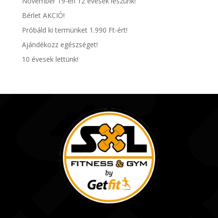
November 19-én 12 évesek leszünk!
Bérlet AKCIÓ!
Próbáld ki termünket 1.990 Ft-ért!
Ajándékozz egészséget!
10 évesek lettünk!