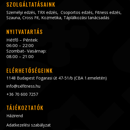
SZOLGÁLTATÁSAINK
Személyi edzés
,
TRX edzés
,
Csoportos edzés
,
Fitness edzés
,
Szauna
,
Cross Fit
,
Kozmetika
,
Táplálkozási tanácsadás
NYITVATARTÁS
Hétfő – Péntek:
06:00 – 22:00
Szombat- Vasárnap:
08:00 – 21:00
ELÉRHETŐSÉGEINK
1148 Budapest Fogarasi út 47-51/b (CBA 1.emeletén)
info@sxlfitness.hu
+36 70 600 7257
TÁJÉKOZTATÓK
Házirend
Adatkezelési szabályzat