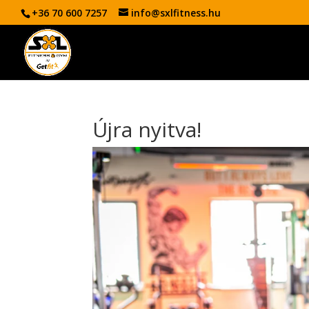
+36 70 600 7257
info@sxlfitness.hu
Újra nyitva!