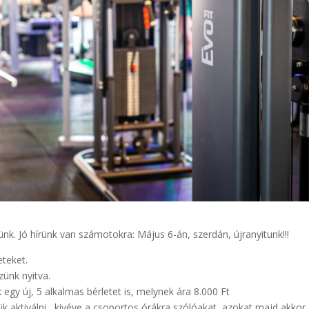
nk. Jó hírünk van számotokra: Május 6-án, szerdán, újranyitunk!‼️
eteket.
zünk nyitva.
egy új, 5 alkalmas bérletet is, melynek ára 8.000 Ft
zük aktiválni , kivéve a csoportos órákra szólóakat, azokat majd akkor