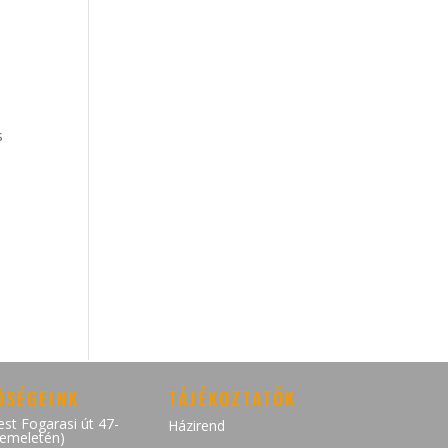
b
s
ŐSÉGEINK
TÁJÉKOZTATÓK
st Fogarasi út 47-
Házirend
.emeletén)