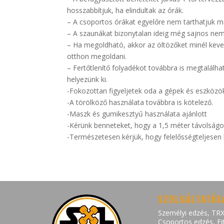
hosszabbítjuk, ha elindultak az órák.
– A csoportos órákat egyelőre nem tarthatjuk me
– A szaunákat bizonytalan ideig még sajnos nem
– Ha megoldható, akkor az öltözőket minél keve
otthon megoldani.
– Fertőtlenítő folyadékot továbbra is megtalálh
helyezünk ki.
-Fokozottan figyeljetek oda a gépek és eszközök 
-A törölköző használata továbbra is kötelező.
-Maszk és gumikesztyű használata ajánlott
-Kérünk benneteket, hogy a 1,5 méter távolságo
-Természetesen kérjük, hogy felelősségteljesen 
SZOLGÁLTATÁS
Személyi edzés
,
TRX
Csoportos edzés
,
Fi