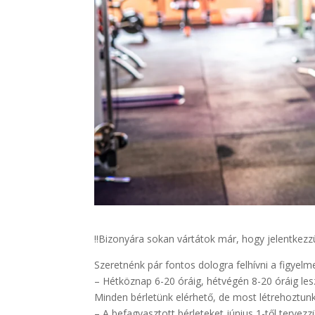
‼️Bizonyára sokan vártátok már, hogy jelentkezzü
Szeretnénk pár fontos dologra felhívni a figyelm
– Hétköznap 6-20 óráig, hétvégén 8-20 óráig les
Minden bérletünk elérhető, de most létrehoztunk 
– A befagyasztott bérleteket június 1-től tervez