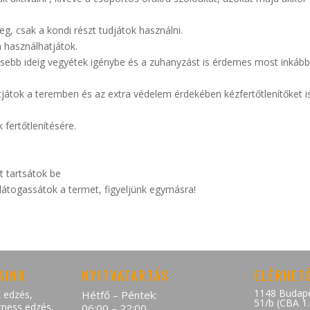
g, csak a kondi részt tudjátok használni.
 használhatjátok.
sebb ideig vegyétek igénybe és a zuhanyzást is érdemes most inkáb
atjátok a teremben és az extra védelem érdekében kézfertőtlenítőket i
fertőtlenítésére.
t tartsátok be
látogassátok a termet, figyeljünk egymásra!
AINK
NYITVATARTÁS
ELÉRHET
1148 Budape
 edzés
,
Hétfő – Péntek:
51/b (CBA 1
tness edzés
,
06:00 – 22:00